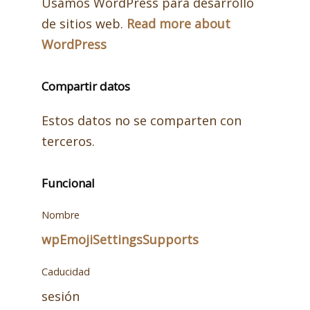
Usamos WordPress para desarrollo
service
de sitios web.
Read more about
wordpress
WordPress
Compartir datos
Estos datos no se comparten con
terceros.
Funcional
Nombre
wpEmojiSettingsSupports
Caducidad
sesión