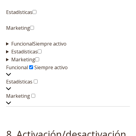
Estadísticas
Estadísticas
Marketing
Funcional
Siempre activo
Estadísticas
Estadísticas
Marketing
Marketing
Funcional
Funcional
Siempre activo
Estadísticas
Estadísticas
Marketing
Marketing
8. Activación/desactivación