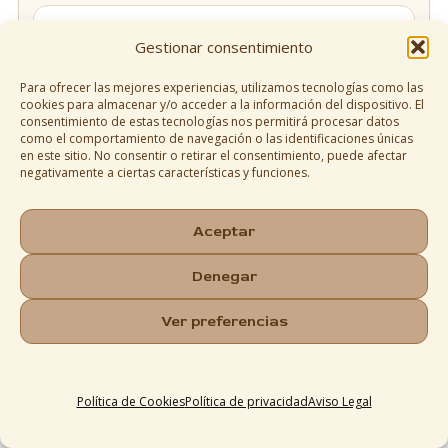
Dar el salto a preparar café “de
Gestionar consentimiento
verdad”
Para ofrecer las mejores experiencias, utilizamos tecnologías como las
Si en realidad ya estás mirando algo más estable
cookies para almacenar y/o acceder a la información del dispositivo. El
que un instantáneo, aquí tienes las opciones que
consentimiento de estas tecnologías nos permitirá procesar datos
más sentido tienen según cómo viajas y cuánto
como el comportamiento de navegación o las identificaciones únicas
en este sitio. No consentir o retirar el consentimiento, puede afectar
quieres complicarte.
negativamente a ciertas características y funciones.
Cápsulas recargables y filtros
Aceptar
Denegar
Ver preferencias
Política de Cookies
Política de privacidad
Aviso Legal